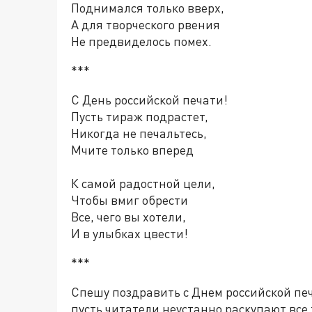
Поднимался только вверх,
А для творческого рвения
Не предвиделось помех.
***
С День российской печати!
Пусть тираж подрастет,
Никогда не печальтесь,
Мчите только вперед
К самой радостной цели,
Чтобы вмиг обрести
Все, чего вы хотели,
И в улыбках цвести!
***
Спешу поздравить с Днем российской печа
пусть читатели неустанно раскупают вс