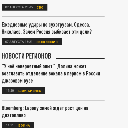
07 АВГУСТА 20:45
СВО
Ежедневные удары по сухогрузам. Одесса.
Николаев. Зачем Россия выбивает эти цели?
07 АВГУСТА 18:21
ЭКСКЛЮЗИВ
НОВОСТИ РЕГИОНОВ
"У неё невероятный опыт". Долина может
возглавить отделение вокала в первом в России
джазовом вузе
11:20
ШОУ-БИЗНЕС
Bloomberg: Европу зимой ждёт рост цен на
дизтопливо
11:11
ВОЙНА