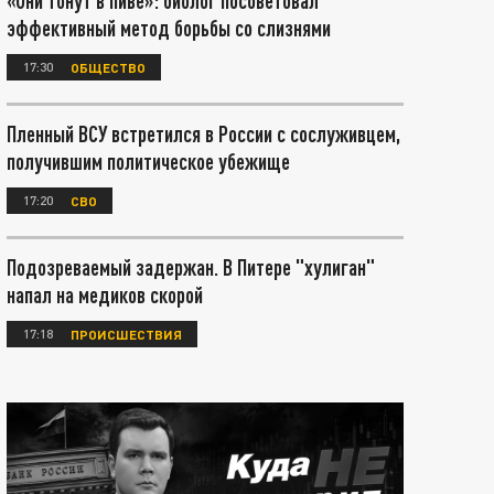
«Они тонут в пиве»: биолог посоветовал
эффективный метод борьбы со слизнями
17:30
ОБЩЕСТВО
Пленный ВСУ встретился в России с сослуживцем,
получившим политическое убежище
17:20
СВО
Подозреваемый задержан. В Питере "хулиган"
напал на медиков скорой
17:18
ПРОИСШЕСТВИЯ