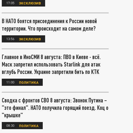
17:05
ЭКСКЛЮЗИВ
В НАТО боятся присоединения к России новой
территории. Что происходит на самом деле?
13:56
ЭКСКЛЮЗИВ
Главное в ИноСМИ 8 августа: ПВО в Киеве - всё.
Маск запретил использовать Starlink для атак
вглубь России. Украине запретили бить по КТК
11:00
ПОЛИТИКА
Сводка с фронтов СВО 8 августа: Звонок Путина –
"это финал". НАТО получила горящий поезд. Коц о
"крышке"
08:30
ПОЛИТИКА