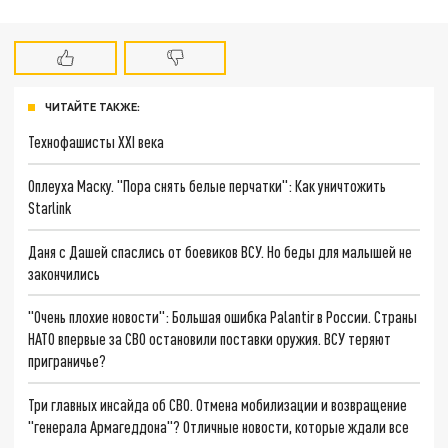
ЧИТАЙТЕ ТАКЖЕ:
Технофашисты XXI века
Оплеуха Маску. "Пора снять белые перчатки": Как уничтожить
Starlink
Даня с Дашей спаслись от боевиков ВСУ. Но беды для малышей не
закончились
"Очень плохие новости": Большая ошибка Palantir в России. Страны
НАТО впервые за СВО остановили поставки оружия. ВСУ теряют
приграничье?
Три главных инсайда об СВО. Отмена мобилизации и возвращение
"генерала Армагеддона"? Отличные новости, которые ждали все