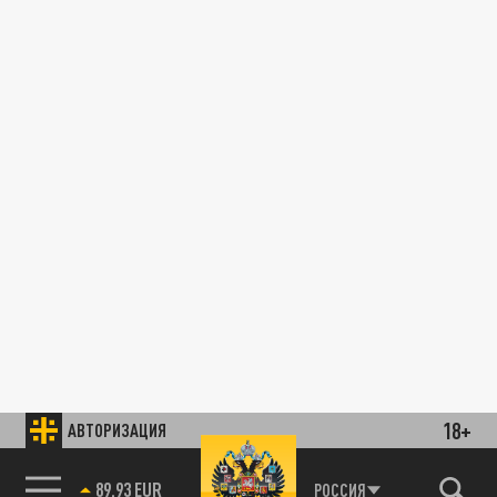
18+
АВТОРИЗАЦИЯ
89.93 EUR
РОССИЯ