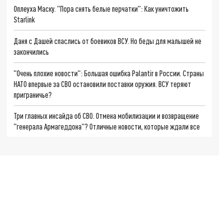
Оплеуха Маску. "Пора снять белые перчатки": Как уничтожить
Starlink
Даня с Дашей спаслись от боевиков ВСУ. Но беды для малышей не
закончились
"Очень плохие новости": Большая ошибка Palantir в России. Страны
НАТО впервые за СВО остановили поставки оружия. ВСУ теряют
приграничье?
Три главных инсайда об СВО. Отмена мобилизации и возвращение
"генерала Армагеддона"? Отличные новости, которые ждали все