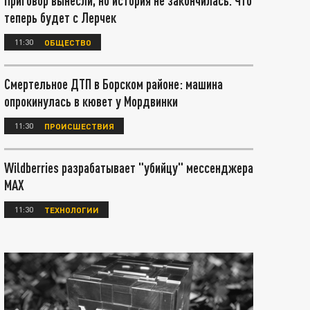
Приговор вынесли, но история не закончилась. Что
теперь будет с Лерчек
11:30
ОБЩЕСТВО
Смертельное ДТП в Борском районе: машина
опрокинулась в кювет у Мордвинки
11:30
ПРОИСШЕСТВИЯ
Wildberries разрабатывает "убийцу" мессенджера
МАХ
11:30
ТЕХНОЛОГИИ