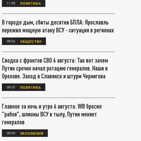
11:00
ПОЛИТИКА
В городе дым, сбиты десятки БПЛА: Ярославль
пережил мощную атаку ВСУ - ситуация в регионах
08:56
ОБЩЕСТВО
Сводка с фронтов СВО 6 августа: Так вот зачем
Путин срочно начал ротацию генералов. Наши в
Орехове. Заход в Славянск и штурм Чернигова
08:47
ПОЛИТИКА
Главное за ночь и утро 6 августа: WB бросил
"рабов", шпионы ВСУ в тылу, Путин меняет
генералов
08:00
ЭКСКЛЮЗИВ