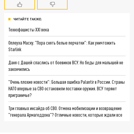
ЧИТАЙТЕ ТАКЖЕ:
Технофашисты XXI века
Оплеуха Маску. "Пора снять белые перчатки": Как уничтожить
Starlink
Даня с Дашей спаслись от боевиков ВСУ. Но беды для малышей не
закончились
"Очень плохие новости": Большая ошибка Palantir в России. Страны
НАТО впервые за СВО остановили поставки оружия. ВСУ теряют
приграничье?
Три главных инсайда об СВО. Отмена мобилизации и возвращение
"генерала Армагеддона"? Отличные новости, которые ждали все