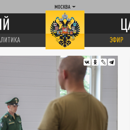
МОСКВА
ИЙ
Ц
АЛИТИКА
ЭФИР