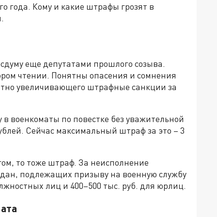
ого года. Кому и какие штрафы грозят в
.
осдуму еще депутатами прошлого созыва.
ором чтении. Понятны опасения и сомнения
ратно увеличивающего штрафные санкции за
у в военкоматы по повестке без уважительной
блей. Сейчас максимальный штраф за это – 3
гом, то тоже штраф. За неисполнение
ждан, подлежащих призыву на военную службу
лжностных лиц и 400–500 тыс. руб. для юрлиц.
мата