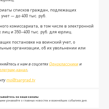
ариаты списков граждан, подлежащих
чет — до 400 тыс. руб.
ого комиссариата, в том числе в электронной
 лиц и 350–400 тыс. руб. для юрлиц.
щих постановке на воинский учет, о
льные организации, об их увольнении или
няйтесь к нам в соцсетях
Одноклассники
и
елеграм-канал
.
очту
mo@tsargrad.tv
сывайтесь на наши каналы
ыми узнавайте о главных новостях и важнейших событиях дня.