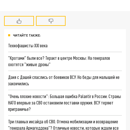
ЧИТАЙТЕ ТАКЖЕ:
Технофашисты XXI века
"Кротами" были все? Теракт в центре Москвы: На генералов
охотятся "живые дроны"
Даня с Дашей спаслись от боевиков ВСУ. Но беды для малышей не
закончились
"Очень плохие новости": Большая ошибка Palantir в России. Страны
НАТО впервые за СВО остановили поставки оружия. ВСУ теряют
приграничье?
Три главных инсайда об СВО. Отмена мобилизации и возвращение
"генерала Армагеддона"? Отличные новости, которые ждали все