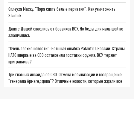
Оплеуха Маску. "Пора снять белые перчатки": Как уничтожить
Starlink
Даня с Дашей спаслись от боевиков ВСУ. Но беды для малышей не
закончились
"Очень плохие новости": Большая ошибка Palantir в России. Страны
НАТО впервые за СВО остановили поставки оружия. ВСУ теряют
приграничье?
Три главных инсайда об СВО. Отмена мобилизации и возвращение
"генерала Армагеддона"? Отличные новости, которые ждали все