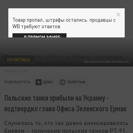
Товар пропал, штрафы остались: продавцы с
WB требуют ответов
В ПРЯМОМ ЭФИРЕ:
ПОЛИТИКА
MOD RUSSIA/VIA GLOBALLOOKPRESS.COM
25 ИЮЛЯ 12:39
ПОДПИШИТЕСЬ:
Польские танки прибыли на Украину -
подтвердил глава Офиса Зеленского Ермак
Случилось то, что так давно анонсировалось
Киевом - получение польских танков РТ-91,