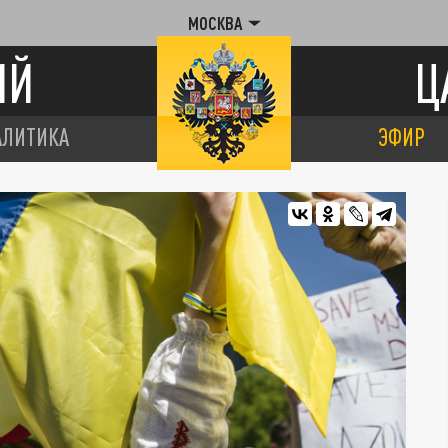
МОСКВА
ИЙ
Ц
АЛИТИКА
ЭФИР