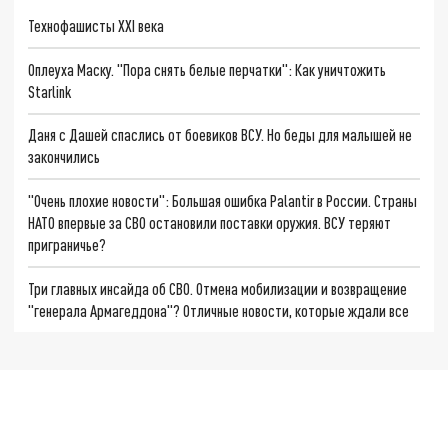
Технофашисты XXI века
Оплеуха Маску. "Пора снять белые перчатки": Как уничтожить
Starlink
Даня с Дашей спаслись от боевиков ВСУ. Но беды для малышей не
закончились
"Очень плохие новости": Большая ошибка Palantir в России. Страны
НАТО впервые за СВО остановили поставки оружия. ВСУ теряют
приграничье?
Три главных инсайда об СВО. Отмена мобилизации и возвращение
"генерала Армагеддона"? Отличные новости, которые ждали все