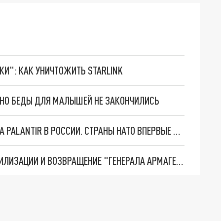
ТКИ": КАК УНИЧТОЖИТЬ STARLINK
. НО БЕДЫ ДЛЯ МАЛЫШЕЙ НЕ ЗАКОНЧИЛИСЬ
"ОЧЕНЬ ПЛОХИЕ НОВОСТИ": БОЛЬШАЯ ОШИБКА PALANTIR В РОССИИ. СТРАНЫ НАТО ВПЕРВЫЕ ЗА СВО ОСТАНОВИЛИ ПОСТАВКИ ОРУЖИЯ. ВСУ ТЕРЯЮТ ПРИГРАНИЧЬЕ?
ТРИ ГЛАВНЫХ ИНСАЙДА ОБ СВО. ОТМЕНА МОБИЛИЗАЦИИ И ВОЗВРАЩЕНИЕ "ГЕНЕРАЛА АРМАГЕДДОНА"? ОТЛИЧНЫЕ НОВОСТИ, КОТОРЫЕ ЖДАЛИ ВСЕ