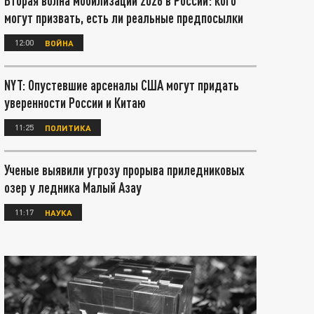
Вторая волна мобилизации 2026 в России: кого
могут призвать, есть ли реальные предпосылки
12:00
ВОЙНА
NYT: Опустевшие арсеналы США могут придать
уверенности России и Китаю
11:25
ПОЛИТИКА
Ученые выявили угрозу прорыва приледниковых
озер у ледника Малый Азау
11:17
НАУКА