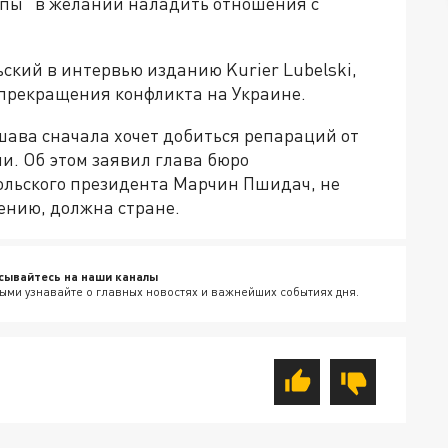
опы" в желании наладить отношения с
ский в интервью изданию Kurier Lubelski,
и прекращения конфликта на Украине.
шава сначала хочет добиться репараций от
ии. Об этом заявил глава бюро
льского президента Марчин Пшидач, не
нению, должна стране.
сывайтесь на наши каналы
ыми узнавайте о главных новостях и важнейших событиях дня.