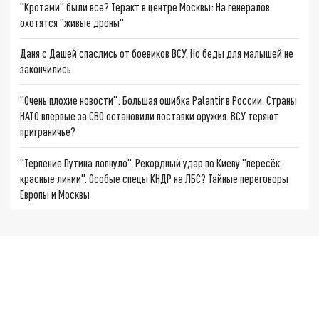
"Кротами" были все? Теракт в центре Москвы: На генералов
охотятся "живые дроны"
Даня с Дашей спаслись от боевиков ВСУ. Но беды для малышей не
закончились
"Очень плохие новости": Большая ошибка Palantir в России. Страны
НАТО впервые за СВО остановили поставки оружия. ВСУ теряют
приграничье?
"Терпение Путина лопнуло". Рекордный удар по Киеву "пересёк
красные линии". Особые спецы КНДР на ЛБС? Тайные переговоры
Европы и Москвы