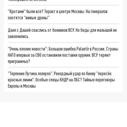
"Кротами" были все? Теракт в центре Москвы: На генералов
охотятся "живые дроны"
Даня с Дашей спаслись от боевиков ВСУ. Но беды для малышей не
закончились
"Очень плохие новости": Большая ошибка Palantir в России. Страны
НАТО впервые за СВО остановили поставки оружия. ВСУ теряют
приграничье?
"Терпение Путина лопнуло". Рекордный удар по Киеву "пересёк
красные линии". Особые спецы КНДР на ЛБС? Тайные переговоры
Европы и Москвы