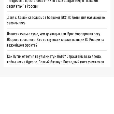
"Людей это просто бесит!": Кто и как создал миф о "высоких
зарплатах" в России
Даня с Дашей спаслись от боевиков ВСУ. Но беды для малышей не
закончились
Новости сильно хуже, чем докладывали. Враг форсировал реку.
Оборона провалена. Кто по глупости спалил позиции ВС России на
важнейшем фронте?
Как Путин ответил на ультиматум НАТО? Страшнейшая за 4 года
войны ночь в Одессе. Полный блэкаут. Последний мост уничтожен