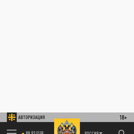
18+
АВТОРИЗАЦИЯ
89.93 EUR
РОССИЯ