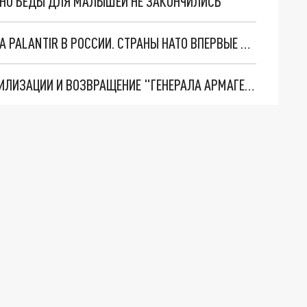
. НО БЕДЫ ДЛЯ МАЛЫШЕЙ НЕ ЗАКОНЧИЛИСЬ
"ОЧЕНЬ ПЛОХИЕ НОВОСТИ": БОЛЬШАЯ ОШИБКА PALANTIR В РОССИИ. СТРАНЫ НАТО ВПЕРВЫЕ ЗА СВО ОСТАНОВИЛИ ПОСТАВКИ ОРУЖИЯ. ВСУ ТЕРЯЮТ ПРИГРАНИЧЬЕ?
ТРИ ГЛАВНЫХ ИНСАЙДА ОБ СВО. ОТМЕНА МОБИЛИЗАЦИИ И ВОЗВРАЩЕНИЕ "ГЕНЕРАЛА АРМАГЕДДОНА"? ОТЛИЧНЫЕ НОВОСТИ, КОТОРЫЕ ЖДАЛИ ВСЕ