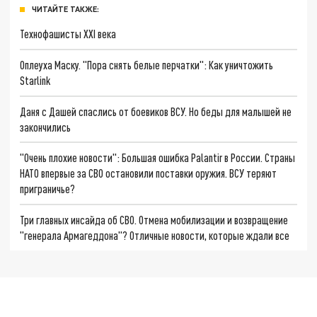
ЧИТАЙТЕ ТАКЖЕ:
Технофашисты XXI века
Оплеуха Маску. "Пора снять белые перчатки": Как уничтожить
Starlink
Даня с Дашей спаслись от боевиков ВСУ. Но беды для малышей не
закончились
"Очень плохие новости": Большая ошибка Palantir в России. Страны
НАТО впервые за СВО остановили поставки оружия. ВСУ теряют
приграничье?
Три главных инсайда об СВО. Отмена мобилизации и возвращение
"генерала Армагеддона"? Отличные новости, которые ждали все