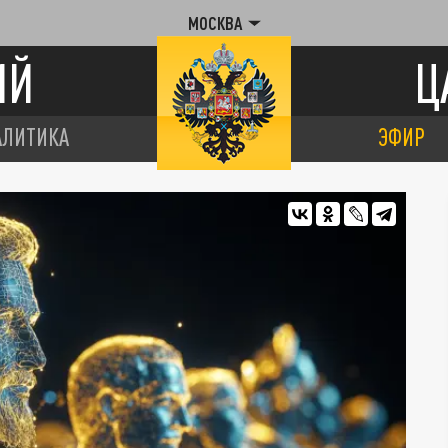
МОСКВА
ИЙ
Ц
АЛИТИКА
ЭФИР