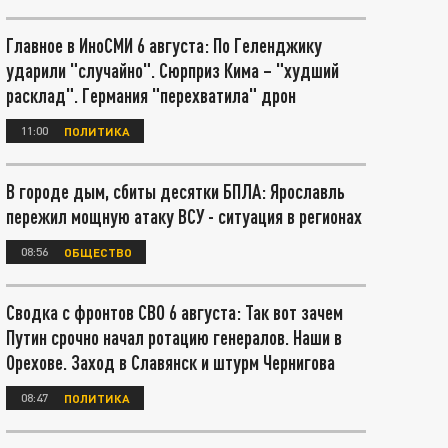
Главное в ИноСМИ 6 августа: По Геленджику
ударили "случайно". Сюрприз Кима – "худший
расклад". Германия "перехватила" дрон
11:00
ПОЛИТИКА
В городе дым, сбиты десятки БПЛА: Ярославль
пережил мощную атаку ВСУ - ситуация в регионах
08:56
ОБЩЕСТВО
Сводка с фронтов СВО 6 августа: Так вот зачем
Путин срочно начал ротацию генералов. Наши в
Орехове. Заход в Славянск и штурм Чернигова
08:47
ПОЛИТИКА