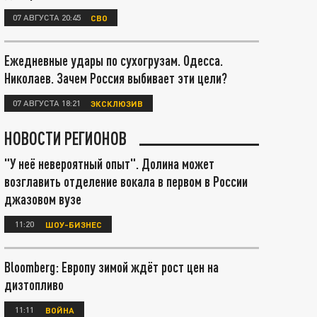
07 АВГУСТА 20:45
СВО
Ежедневные удары по сухогрузам. Одесса.
Николаев. Зачем Россия выбивает эти цели?
07 АВГУСТА 18:21
ЭКСКЛЮЗИВ
НОВОСТИ РЕГИОНОВ
"У неё невероятный опыт". Долина может
возглавить отделение вокала в первом в России
джазовом вузе
11:20
ШОУ-БИЗНЕС
Bloomberg: Европу зимой ждёт рост цен на
дизтопливо
11:11
ВОЙНА