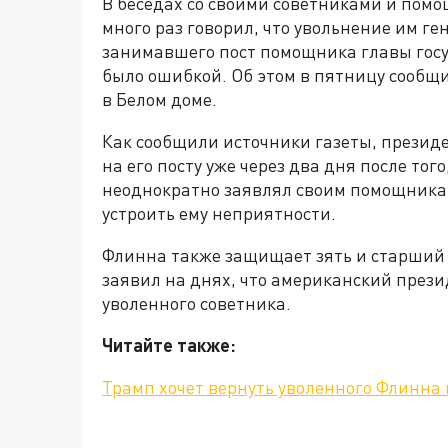
В беседах со своими советниками и по
много раз говорил, что увольнение им г
занимавшего пост помощника главы госу
было ошибкой. Об этом в пятницу сообщи
в Белом доме.
Как сообщили источники газеты, прези
на его посту уже через два дня после того
неоднократно заявлял своим помощникам,
устроить ему неприятности.
Флинна также защищает зять и старший
заявил на днях, что американский през
уволенного советника.
Читайте также:
Трамп хочет вернуть уволенного Флинна