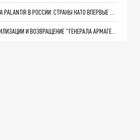
"ОЧЕНЬ ПЛОХИЕ НОВОСТИ": БОЛЬШАЯ ОШИБКА PALANTIR В РОССИИ. СТРАНЫ НАТО ВПЕРВЫЕ ЗА СВО ОСТАНОВИЛИ ПОСТАВКИ ОРУЖИЯ. ВСУ ТЕРЯЮТ ПРИГРАНИЧЬЕ?
ТРИ ГЛАВНЫХ ИНСАЙДА ОБ СВО. ОТМЕНА МОБИЛИЗАЦИИ И ВОЗВРАЩЕНИЕ "ГЕНЕРАЛА АРМАГЕДДОНА"? ОТЛИЧНЫЕ НОВОСТИ, КОТОРЫЕ ЖДАЛИ ВСЕ