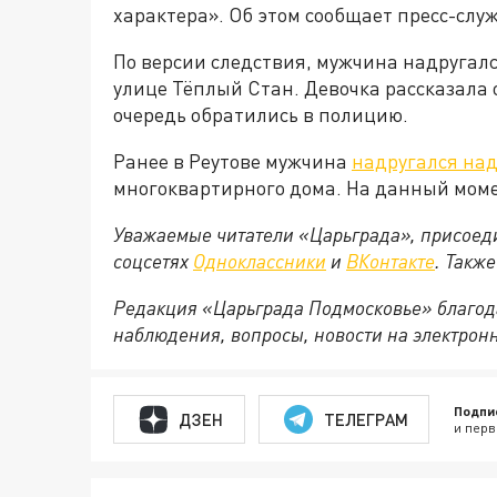
характера». Об этом сообщает пресс-слу
По версии следствия, мужчина надругалс
улице Тёплый Стан. Девочка рассказала
очередь обратились в полицию.
Ранее в Реутове мужчина
надругался над
многоквартирного дома. На данный мом
Уважаемые читатели «Царьграда», присоеди
соцсетях
Одноклассники
и
ВКонтакте
. Такж
Редакция «Царьграда Подмосковье» благод
наблюдения, вопросы, новости на электрон
Подпи
ДЗЕН
ТЕЛЕГРАМ
и перв