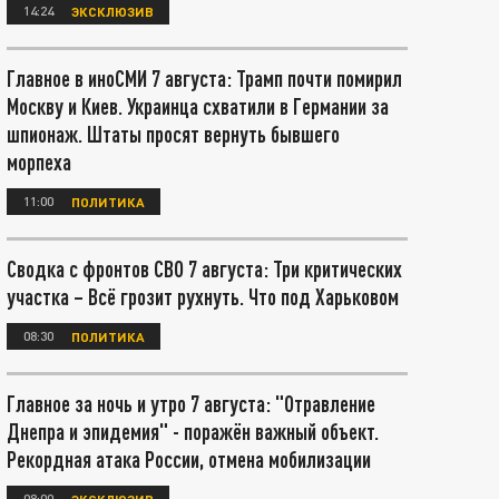
14:24
ЭКСКЛЮЗИВ
Главное в иноСМИ 7 августа: Трамп почти помирил
Москву и Киев. Украинца схватили в Германии за
шпионаж. Штаты просят вернуть бывшего
морпеха
11:00
ПОЛИТИКА
Сводка с фронтов СВО 7 августа: Три критических
участка – Всё грозит рухнуть. Что под Харьковом
08:30
ПОЛИТИКА
Главное за ночь и утро 7 августа: "Отравление
Днепра и эпидемия" - поражён важный объект.
Рекордная атака России, отмена мобилизации
08:00
ЭКСКЛЮЗИВ