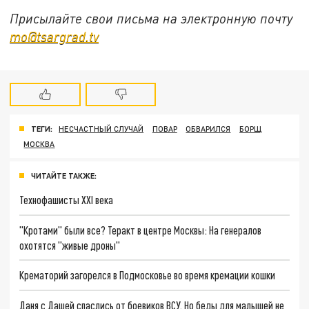
Присылайте свои письма на электронную почту
mo@tsargrad.tv
ТЕГИ:
НЕСЧАСТНЫЙ СЛУЧАЙ
ПОВАР
ОБВАРИЛСЯ
БОРЩ
МОСКВА
ЧИТАЙТЕ ТАКЖЕ:
Технофашисты XXI века
"Кротами" были все? Теракт в центре Москвы: На генералов
охотятся "живые дроны"
Крематорий загорелся в Подмосковье во время кремации кошки
Даня с Дашей спаслись от боевиков ВСУ. Но беды для малышей не