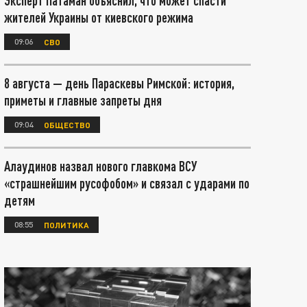
Эксперт Патаман объяснил, что может спасти
жителей Украины от киевского режима
09:06
СВО
8 августа — день Параскевы Римской: история,
приметы и главные запреты дня
09:04
ОБЩЕСТВО
Алаудинов назвал нового главкома ВСУ
«страшнейшим русофобом» и связал с ударами по
детям
08:55
ПОЛИТИКА