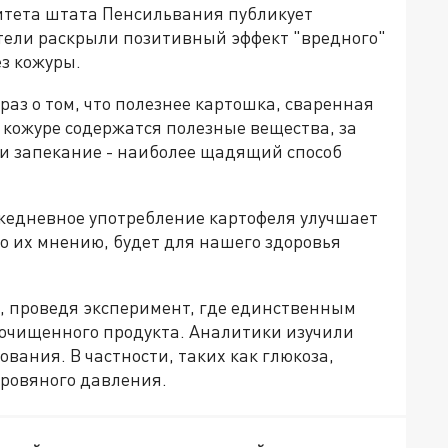
тета штата Пенсильвания публикует
тели раскрыли позитивный эффект "вредного"
ез кожуры.
раз о том, что полезнее картошка, сваренная
в кожуре содержатся полезные вещества, за
или запекание - наиболее щадящий способ
ежедневное употребление картофеля улучшает
по их мнению, будет для нашего здоровья
, проведя эксперимент, где единственным
 очищенного продукта. Аналитики изучили
вания. В частности, таких как глюкоза,
кровяного давления.