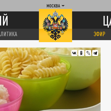
МОСКВА
ИЙ
Ц
АЛИТИКА
ЭФИР