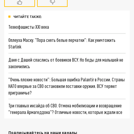
ЧИТАЙТЕ ТАКЖЕ:
Технофашисты XXI века
Оплеуха Маску. "Пора снять белые перчатки": Как уничтожить
Starlink
Даня с Дашей спаслись от боевиков ВСУ. Но беды для малышей не
закончились
"Очень плохие новости": Большая ошибка Palantir в России. Страны
НАТО впервые за СВО остановили поставки оружия. ВСУ теряют
приграничье?
Три главных инсайда об СВО. Отмена мобилизации и возвращение
"генерала Армагеддона"? Отличные новости, которые ждали все
Подписывайтесь на наши каналы