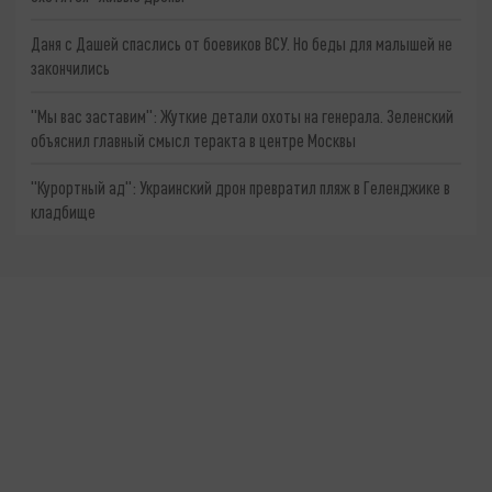
Даня с Дашей спаслись от боевиков ВСУ. Но беды для малышей не
закончились
"Мы вас заставим": Жуткие детали охоты на генерала. Зеленский
объяснил главный смысл теракта в центре Москвы
"Курортный ад": Украинский дрон превратил пляж в Геленджике в
кладбище