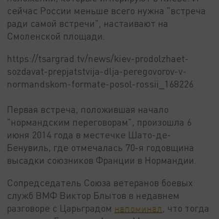
сейчас России меньше всего нужна "встреча
ради самой встречи", настаивают на
Смоленской площади.
https://tsargrad.tv/news/kiev-prodolzhaet-
sozdavat-prepjatstvija-dlja-peregovorov-v-
normandskom-formate-posol-rossii_168226
Первая встреча, положившая начало
"нормандским переговорам", произошла 6
июня 2014 года в местечке Шато-де-
Бенувиль, где отмечалась 70-я годовщина
высадки союзников Франции в Нормандии.
Сопредседатель Союза ветеранов боевых
служб ВМФ Виктор Блытов в недавнем
разговоре с Царьградом
напоминал
, что тогда