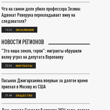
Что на самом деле убило профессора Зезина:
Адвокат Реверука перекладывает вину на
следователя?
14:24
ЭКСКЛЮЗИВ
НОВОСТИ РЕГИОНОВ
"Это наша земля, терпи": мигранты обрушили
волну угроз на депутата Воропаеву
22:04
МИГРАНТЫ
Пасынок Джигарханяна впервые за долгое время
приехал в Москву из США
21:48
ОБЩЕСТВО