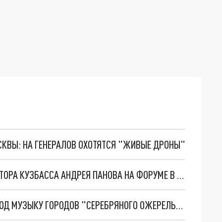
ОСКВЫ: НА ГЕНЕРАЛОВ ОХОТЯТСЯ "ЖИВЫЕ ДРОНЫ"
БУФЕТЧИЦА ДУНЯША ПОРАЗИЛА ЗАМГУБЕРНАТОРА КУЗБАССА АНДРЕЯ ПАНОВА НА ФОРУМЕ В САНКТ-ПЕТЕРБУРГЕ
ДВОРЦОВЫЙ МОСТ В ПЕТЕРБУРГЕ РАЗВЕДУТ ПОД МУЗЫКУ ГОРОДОВ "СЕРЕБРЯНОГО ОЖЕРЕЛЬЯ"