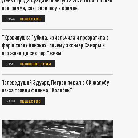
День города Суздаля 8 августа 2026 года: полная
программа, световое шоу в кремле
21:46
ОБЩЕСТВО
"Кровинушка" убила, измельчила и превратила в
фарш своих близких: почему экс-мэр Самары и
его жена до сих пор "живы"
21:37
ПРОИСШЕСТВИЯ
Телеведущий Эдуард Петров подал в СК жалобу
из-за травли фильма "Колобок"
21:33
ОБЩЕСТВО