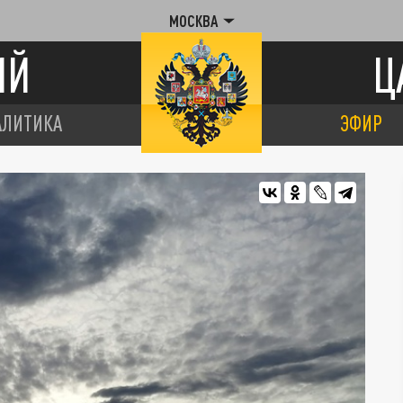
МОСКВА
ИЙ
Ц
АЛИТИКА
ЭФИР