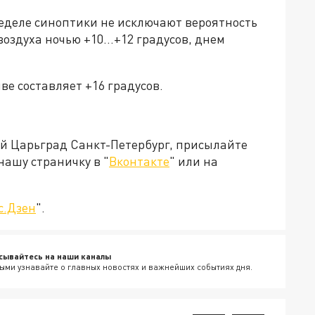
неделе синоптики не исключают вероятность
оздуха ночью +10...+12 градусов, днем
ве составляет +16 градусов.
ей Царьград Санкт-Петербург, присылайте
нашу страничку в "
Вконтакте
" или на
с.Дзен
".
сывайтесь на наши каналы
ыми узнавайте о главных новостях и важнейших событиях дня.