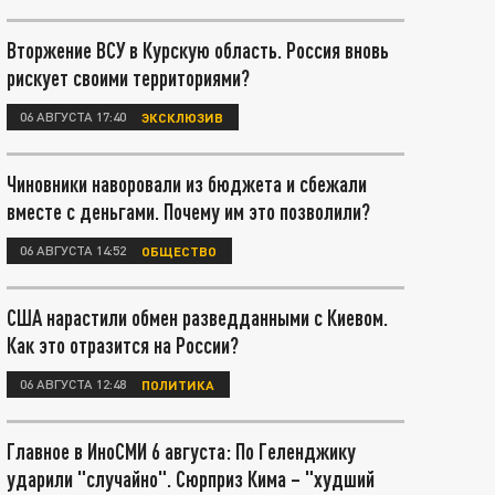
Вторжение ВСУ в Курскую область. Россия вновь
рискует своими территориями?
06 АВГУСТА 17:40
ЭКСКЛЮЗИВ
Чиновники наворовали из бюджета и сбежали
вместе с деньгами. Почему им это позволили?
06 АВГУСТА 14:52
ОБЩЕСТВО
США нарастили обмен разведданными с Киевом.
Как это отразится на России?
06 АВГУСТА 12:48
ПОЛИТИКА
Главное в ИноСМИ 6 августа: По Геленджику
ударили "случайно". Сюрприз Кима – "худший