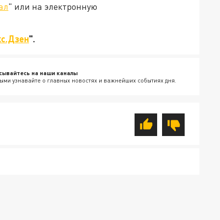
ал
" или на электронную
с.Дзен
".
сывайтесь на наши каналы
ыми узнавайте о главных новостях и важнейших событиях дня.