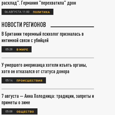
расклад". Германия "перехватила" дрон
06 АВГУСТА 11:00
ПОЛИТИКА
НОВОСТИ РЕГИОНОВ
В Британии тюремный психолог призналась в
интимной связи с убийцей
05:28
В МИРЕ
У умершего американца хотели изъять органы,
хотя он отказался от статуса донора
05:14
ПРОИСШЕСТВИЯ
7 августа — Анна Холодница: традиции, запреты и
приметы о зиме
05:08
ОБЩЕСТВО