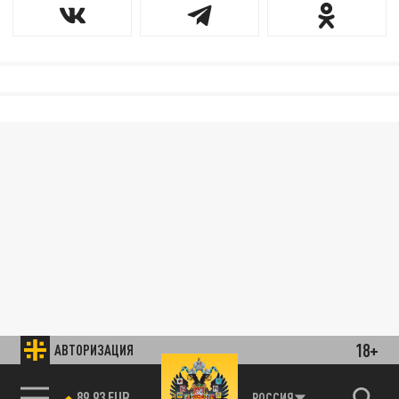
18+
АВТОРИЗАЦИЯ
89.93 EUR
РОССИЯ