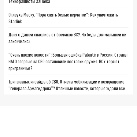
Технофашисты XXI века
Оплеуха Маску. "Пора снять белые перчатки": Как уничтожить
Starlink
Даня с Дашей спаслись от боевиков ВСУ. Но беды для малышей не
закончились
"Очень плохие новости": Большая ошибка Palantir в России. Страны
НАТО впервые за СВО остановили поставки оружия. ВСУ теряют
приграничье?
Три главных инсайда об СВО. Отмена мобилизации и возвращение
"генерала Армагеддона"? Отличные новости, которые ждали все