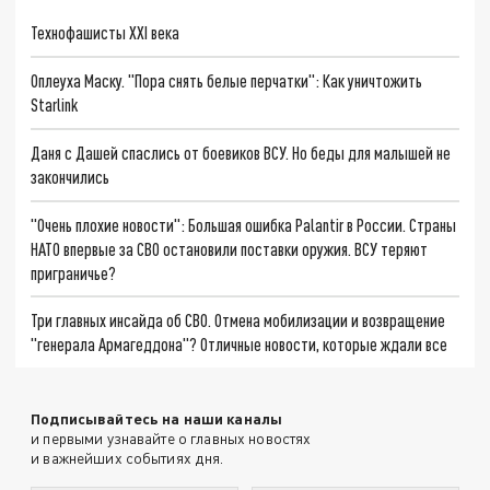
Технофашисты XXI века
Оплеуха Маску. "Пора снять белые перчатки": Как уничтожить
Starlink
Даня с Дашей спаслись от боевиков ВСУ. Но беды для малышей не
закончились
"Очень плохие новости": Большая ошибка Palantir в России. Страны
НАТО впервые за СВО остановили поставки оружия. ВСУ теряют
приграничье?
Три главных инсайда об СВО. Отмена мобилизации и возвращение
"генерала Армагеддона"? Отличные новости, которые ждали все
Подписывайтесь на наши каналы
и первыми узнавайте о главных новостях
и важнейших событиях дня.