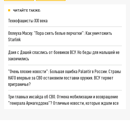
ЧИТАЙТЕ ТАКЖЕ:
Технофашисты XXI века
Оплеуха Маску. "Пора снять белые перчатки": Как уничтожить
Starlink
Даня с Дашей спаслись от боевиков ВСУ. Но беды для малышей не
закончились
"Очень плохие новости": Большая ошибка Palantir в России. Страны
НАТО впервые за СВО остановили поставки оружия. ВСУ теряют
приграничье?
Три главных инсайда об СВО. Отмена мобилизации и возвращение
"генерала Армагеддона"? Отличные новости, которые ждали все