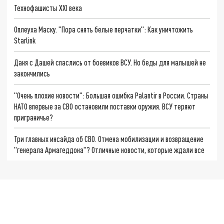
Технофашисты XXI века
Оплеуха Маску. "Пора снять белые перчатки": Как уничтожить
Starlink
Даня с Дашей спаслись от боевиков ВСУ. Но беды для малышей не
закончились
"Очень плохие новости": Большая ошибка Palantir в России. Страны
НАТО впервые за СВО остановили поставки оружия. ВСУ теряют
приграничье?
Три главных инсайда об СВО. Отмена мобилизации и возвращение
"генерала Армагеддона"? Отличные новости, которые ждали все