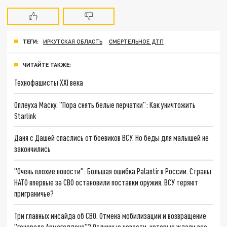
ТЕГИ:
ИРКУТСКАЯ ОБЛАСТЬ
СМЕРТЕЛЬНОЕ ДТП
ЧИТАЙТЕ ТАКЖЕ:
Технофашисты XXI века
Оплеуха Маску. "Пора снять белые перчатки": Как уничтожить
Starlink
Даня с Дашей спаслись от боевиков ВСУ. Но беды для малышей не
закончились
"Очень плохие новости": Большая ошибка Palantir в России. Страны
НАТО впервые за СВО остановили поставки оружия. ВСУ теряют
приграничье?
Три главных инсайда об СВО. Отмена мобилизации и возвращение
"генерала Армагеддона"? Отличные новости, которые ждали все