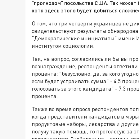
"прогнозом" посольства США. Так может 
хотя здесь этого будет добиться сложне
О том, что три четверти украинцев не ди
свидетельствуют результаты обнародова
"Демократические инициативы" имени 
институтом социологии.
Так, на вопрос, согласились ли бы вы пр
вознаграждение, респонденты ответили с
процента; "безусловно, да, за кого угодно
если будет устраивать сумма" - 4,5 проце
голосовать за этого кандидата" - 7,3 про
процента.
Также во время опроса респондентов попр
когда представители кандидатов в мэры
продуктовые наборы, лекарства и другие
получу такую помощь, то проголосую за э
респондентов; "нейтрально – помощь возь