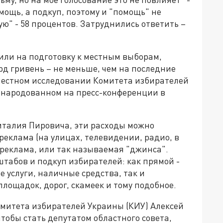
омощь, а подкуп, поэтому и "помощь" не
сую" - 58 процентов. Затруднились ответить –
или на подготовку к местным выборам,
лрд гривень – не меньше, чем на последние
вместном исследовании Комитета избирателей
бнародованном на пресс-конференции в
Виталия Пировича, эти расходы можно
реклама (на улицах, телевидении, радио, в
реклама, или так называемая "джинса".
табов и подкуп избирателей: как прямой -
 услуги, наличные средства, так и
лощадок, дорог, скамеек и тому подобное.
омитета избирателей Украины (КИУ) Алексей
чтобы стать депутатом областного совета,