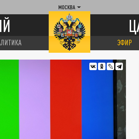
МОСКВА
ИЙ
Ц
АЛИТИКА
ЭФИР