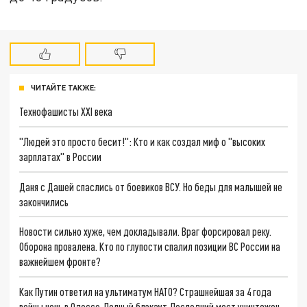
ЧИТАЙТЕ ТАКЖЕ:
Технофашисты XXI века
"Людей это просто бесит!": Кто и как создал миф о "высоких
зарплатах" в России
Даня с Дашей спаслись от боевиков ВСУ. Но беды для малышей не
закончились
Новости сильно хуже, чем докладывали. Враг форсировал реку.
Оборона провалена. Кто по глупости спалил позиции ВС России на
важнейшем фронте?
Как Путин ответил на ультиматум НАТО? Страшнейшая за 4 года
войны ночь в Одессе. Полный блэкаут. Последний мост уничтожен