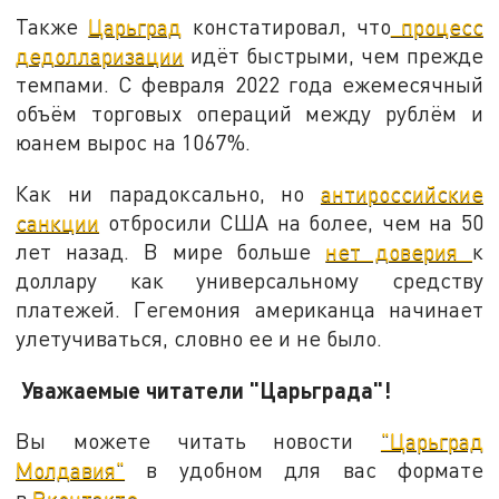
Также
Царьград
констатировал, что
процесс
дедолларизации
идёт быстрыми, чем прежде
темпами. С февраля 2022 года ежемесячный
объём торговых операций между рублём и
юанем вырос на 1067%.
Как ни парадоксально, но
антироссийские
санкции
отбросили США на более, чем на 50
лет назад. В мире больше
нет доверия
к
доллару как универсальному средству
платежей. Гегемония американца начинает
улетучиваться, словно ее и не было.
Уважаемые читатели "Царьграда"!
Вы можете читать новости
"Царьград
Молдавия"
в удобном для вас формате
в
Вконтакте
.