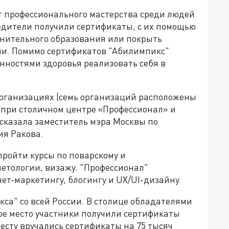
 профессионального мастерства среди людей
едители получили сертификаты, с их помощью
лнительного образования или покрыть
ии. Помимо сертификатов "Абилимпикс"
енностями здоровья реализовать себя в
.
организациях (семь организаций расположены
ы при столичном центре «Профессионал» и
сказала заместитель мэра Москвы по
ия Ракова.
пройти курсы по поварскому и
метологии, визажу. "Профессионал"
ет-маркетингу, блогингу и UX/UI-дизайну.
са" со всей России. В столице обладателями
вое место участники получили сертификаты
месту вручались сертификаты на 75 тысяч