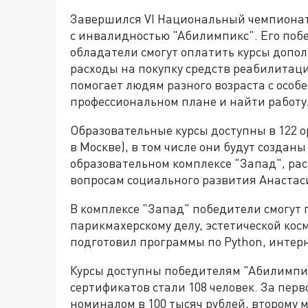
Завершился VI Национальный чемпионат
с инвалидностью "Абилимпикс". Его поб
обладатели смогут оплатить курсы допо
расходы на покупку средств реабилитац
помогает людям разного возраста с особ
профессиональном плане и найти работу
Образовательные курсы доступны в 122 
в Москве), в том числе они будут создан
образовательном комплексе "Запад", рас
вопросам социального развития Анастас
В комплексе "Запад" победители смогут 
парикмахерскому делу, эстетической кос
подготовил программы по Python, интерн
Курсы доступны победителям "Абилимпик
сертификатов стали 108 человек. За пер
номиналом в 100 тысяч рублей, второму 