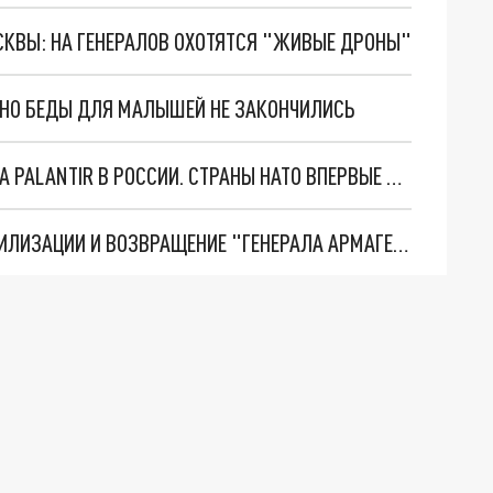
ОСКВЫ: НА ГЕНЕРАЛОВ ОХОТЯТСЯ "ЖИВЫЕ ДРОНЫ"
. НО БЕДЫ ДЛЯ МАЛЫШЕЙ НЕ ЗАКОНЧИЛИСЬ
"ОЧЕНЬ ПЛОХИЕ НОВОСТИ": БОЛЬШАЯ ОШИБКА PALANTIR В РОССИИ. СТРАНЫ НАТО ВПЕРВЫЕ ЗА СВО ОСТАНОВИЛИ ПОСТАВКИ ОРУЖИЯ. ВСУ ТЕРЯЮТ ПРИГРАНИЧЬЕ?
ТРИ ГЛАВНЫХ ИНСАЙДА ОБ СВО. ОТМЕНА МОБИЛИЗАЦИИ И ВОЗВРАЩЕНИЕ "ГЕНЕРАЛА АРМАГЕДДОНА"? ОТЛИЧНЫЕ НОВОСТИ, КОТОРЫЕ ЖДАЛИ ВСЕ