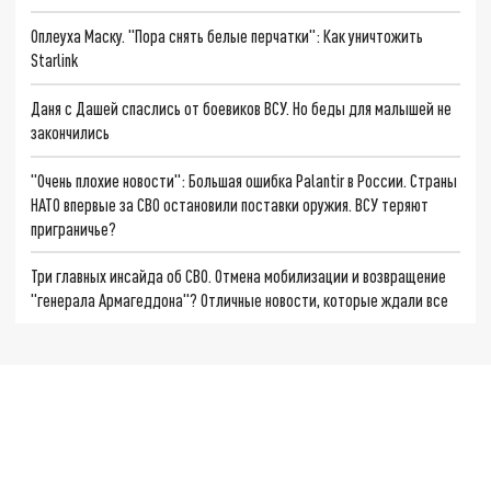
Оплеуха Маску. "Пора снять белые перчатки": Как уничтожить
Starlink
Даня с Дашей спаслись от боевиков ВСУ. Но беды для малышей не
закончились
"Очень плохие новости": Большая ошибка Palantir в России. Страны
НАТО впервые за СВО остановили поставки оружия. ВСУ теряют
приграничье?
Три главных инсайда об СВО. Отмена мобилизации и возвращение
"генерала Армагеддона"? Отличные новости, которые ждали все