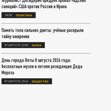
Журналист Десидерио предрёк провал «адских
санкций» США против России и Ирана
00:05
ПОЛИТИКА
Память тела сильнее диеты: учёные раскрыли
тайну ожирения
07 АВГУСТА 23:50
НАУКА
День города Ялты 8 августа 2026 года:
бесплатные музеи и летняя резиденция Деда
Мороза
07 АВГУСТА 23:41
ОБЩЕСТВО