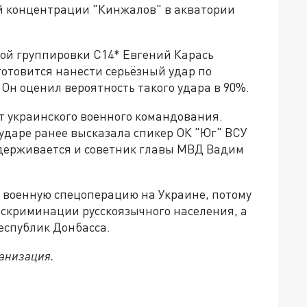
й концентрации "Кинжалов" в акватории
кой группировки С14* Евгений Карась
готовится нанести серьёзный удар по
 Он оценил вероятность такого удара в 90%.
от украинского военного командования.
даре ранее высказала спикер ОК "Юг" ВСУ
идерживается и советник главы МВД Вадим
т военную спецоперацию на Украине, потому
искриминации русскоязычного населения, а
еспублик Донбасса.
ганизация.