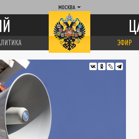
МОСКВА
ИЙ
Ц
АЛИТИКА
ЭФИР