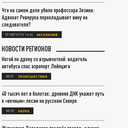
Что на самом деле убило профессора Зезина:
Адвокат Реверука перекладывает вину на
следователя?
07 АВГУСТА 14:24
ЭКСКЛЮЗИВ
НОВОСТИ РЕГИОНОВ
Ногой по дрону со взрывчаткой: водитель
автобуса спас аэропорт Лейпцига
00:27
ПРОИСШЕСТВИЯ
40 тысяч лет в болотах: древняя ДНК укажет путь
к «вечным» лесам на русском Севере
00:15
НАУКА