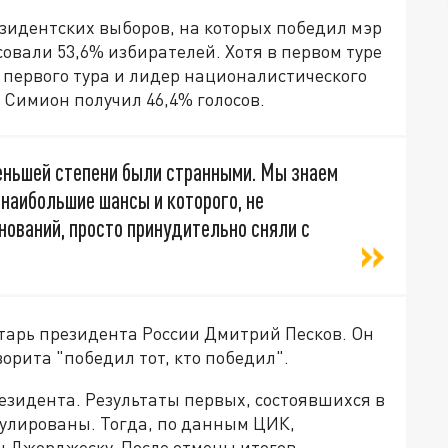
зидентских выборов, на которых победил мэр
совали 53,6% избирателей. Хотя в первом туре
ь первого тура и лидер националистического
Симион получил 46,4% голосов.
еньшей степени были странными. Мы знаем
наибольшие шансы и которого, не
нований, просто принудительно сняли с
тарь президента России Дмитрий Песков. Он
орита "победил тот, кто победил".
езидента. Результаты первых, состоявшихся в
улированы. Тогда, по данным ЦИК,
 Джорджеску. После отмены итогов