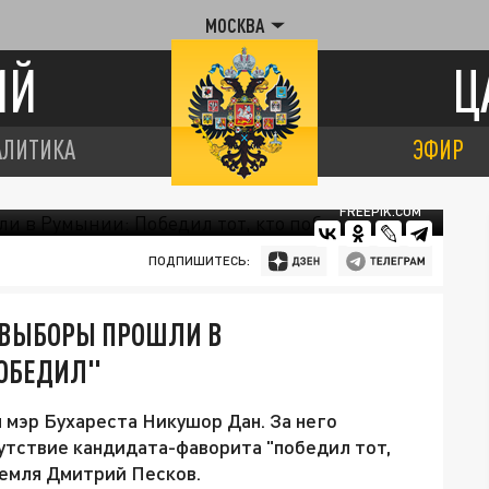
МОСКВА
ИЙ
Ц
АЛИТИКА
ЭФИР
FREEPIK.COM
ПОДПИШИТЕСЬ:
 ВЫБОРЫ ПРОШЛИ В
ПОБЕДИЛ"
мэр Бухареста Никушор Дан. За него
утствие кандидата-фаворита "победил тот,
ремля Дмитрий Песков.