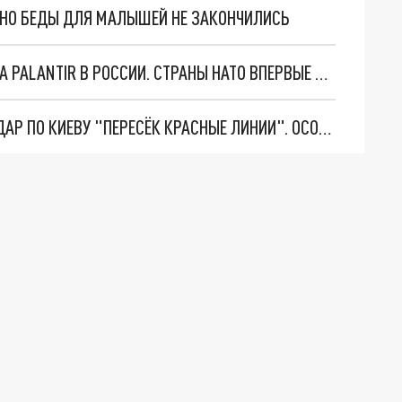
. НО БЕДЫ ДЛЯ МАЛЫШЕЙ НЕ ЗАКОНЧИЛИСЬ
"ОЧЕНЬ ПЛОХИЕ НОВОСТИ": БОЛЬШАЯ ОШИБКА PALANTIR В РОССИИ. СТРАНЫ НАТО ВПЕРВЫЕ ЗА СВО ОСТАНОВИЛИ ПОСТАВКИ ОРУЖИЯ. ВСУ ТЕРЯЮТ ПРИГРАНИЧЬЕ?
"ТЕРПЕНИЕ ПУТИНА ЛОПНУЛО". РЕКОРДНЫЙ УДАР ПО КИЕВУ "ПЕРЕСЁК КРАСНЫЕ ЛИНИИ". ОСОБЫЕ СПЕЦЫ КНДР НА ЛБС? ТАЙНЫЕ ПЕРЕГОВОРЫ ЕВРОПЫ И МОСКВЫ