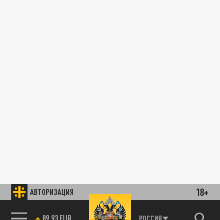
18+
АВТОРИЗАЦИЯ
89.93 EUR
РОССИЯ