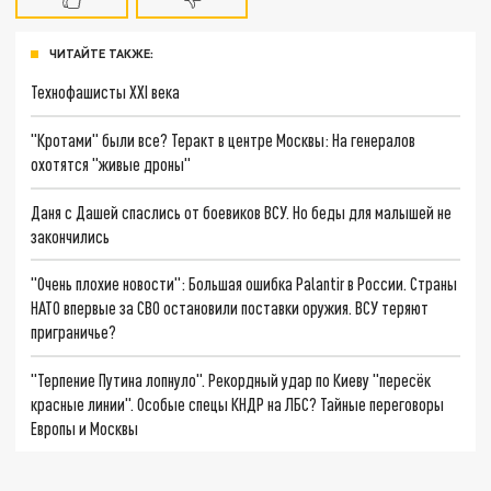
ЧИТАЙТЕ ТАКЖЕ:
Технофашисты XXI века
"Кротами" были все? Теракт в центре Москвы: На генералов
охотятся "живые дроны"
Даня с Дашей спаслись от боевиков ВСУ. Но беды для малышей не
закончились
"Очень плохие новости": Большая ошибка Palantir в России. Страны
НАТО впервые за СВО остановили поставки оружия. ВСУ теряют
приграничье?
"Терпение Путина лопнуло". Рекордный удар по Киеву "пересёк
красные линии". Особые спецы КНДР на ЛБС? Тайные переговоры
Европы и Москвы