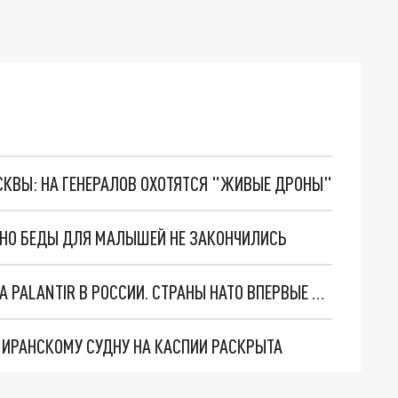
ОСКВЫ: НА ГЕНЕРАЛОВ ОХОТЯТСЯ "ЖИВЫЕ ДРОНЫ"
. НО БЕДЫ ДЛЯ МАЛЫШЕЙ НЕ ЗАКОНЧИЛИСЬ
"ОЧЕНЬ ПЛОХИЕ НОВОСТИ": БОЛЬШАЯ ОШИБКА PALANTIR В РОССИИ. СТРАНЫ НАТО ВПЕРВЫЕ ЗА СВО ОСТАНОВИЛИ ПОСТАВКИ ОРУЖИЯ. ВСУ ТЕРЯЮТ ПРИГРАНИЧЬЕ?
О ИРАНСКОМУ СУДНУ НА КАСПИИ РАСКРЫТА