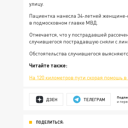
улицу.
Пациентка нанесла 34-летней женщине-
в подмосковном главке МВД.
Отмечается, что у пострадавшей рассечен
случившегося пострадавшую сняли с лин
Обстоятельства случившегося выясняютс
Читайте также:
На 120 километров пути скорая помощь в
Подпи
ДЗЕН
ТЕЛЕГРАМ
и перв
ПОДЕЛИТЬСЯ: