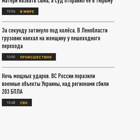
матери назвать сына, а суд отправил ее в тюрьму
10:54
В МИРЕ
За секунду затянуло под колёса. В Ленобласти
грузовик наехал на женщину у пешеходного
перехода
10:50
ПРОИСШЕСТВИЯ
Ночь мощных ударов. ВС России поразили
военные объекты Украины, над регионами сбили
203 БПЛА
10:48
СВО