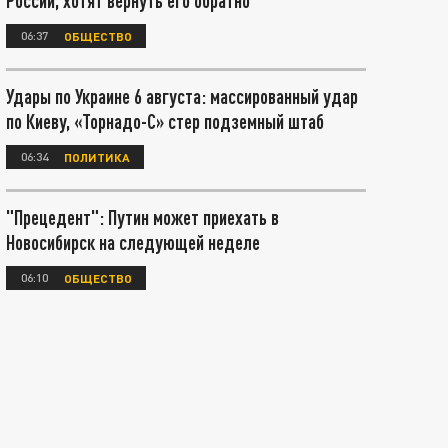
России, хотят вернуть его обратно
06:37
ОБЩЕСТВО
Удары по Украине 6 августа: массированный удар
по Киеву, «Торнадо-С» стер подземный штаб
06:34
ПОЛИТИКА
"Прецедент": Путин может приехать в
Новосибирск на следующей неделе
06:10
ОБЩЕСТВО