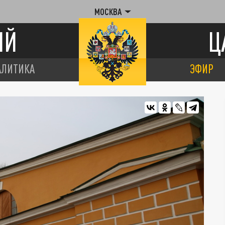
МОСКВА
ИЙ
Ц
АЛИТИКА
ЭФИР