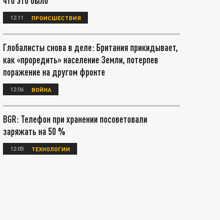
что это было
12:11
ПРОИСШЕСТВИЯ
Глобалисты снова в деле: Британия прикидывает,
как «проредить» население Земли, потерпев
поражение на другом фронте
12:06
ВОЙНА
BGR: Телефон при хранении посоветовали
заряжать на 50 %
12:05
ТЕХНОЛОГИИ