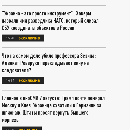
"Украина - это просто инструмент": Хакеры
назвали имя разведчика НАТО, который сливал
СБУ координаты объектов в России
15:20
ЭКСКЛЮЗИВ
Что на самом деле убило профессора Зезина:
Адвокат Реверука перекладывает вину на
следователя?
14:24
ЭКСКЛЮЗИВ
Главное в иноСМИ 7 августа: Трамп почти помирил
Москву и Киев. Украинца схватили в Германии за
шпионаж. Штаты просят вернуть бывшего
морпеха
11:00
ПОЛИТИКА