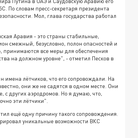
мира Путина в ОАЭ и Саудовскую Аравию его
С. По словам пресс-секретаря президента
езопасности. Мол, глава государства работал
ская Аравия - это страны стабильные,
ион смежный, безусловно, полон опасностей и
о, принимаются все меры для обеспечения
тва на должном уровне", - отметил Песков в
н имена лётчиков, что его сопровождали. На
вестно, они же не садятся в одном месте. Они
 с других аэродромов. Но я думаю, что,
точно эти лётчики".
етил ещё одну причину такого сопровождения.
трировал уникальные возможности ВКС