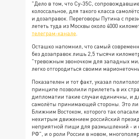
"Дело в том, что Су-35С, сопровождавши
колоссальное, для такого класса самолёто
и дозаправок. Переговоры Путина с пре
лететь туда из Москвы около 4000 киломе
телеграм-канале
.
Осташко напомнил, что самый современн
без дозаправок лишь 2,5 тысячи километ
"тревожным звоночком для западных мил
легко отгородиться своими марионеточн
Показателен и тот факт, указал политоло
принципе позволили прилететь в их стр
дипломатии такие случаи единичны, и 
самолёты принимающей стороны. Это лиш
Ближним Востоком, которого так опасали
нехитрым движением российский презид
неприятной пищи для размышлений - и о
РФ", и о роли России в новом, многополя