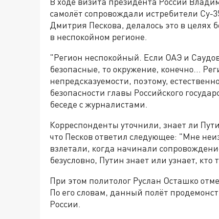
В ходе визита президента России Влади
самолёт сопровождали истребители Су-35
Дмитрия Пескова, делалось это в целях б
в неспокойном регионе.
"Регион неспокойный. Если ОАЭ и Саудов
безопасные, то окружение, конечно… Рег
непредсказуемости, поэтому, естественн
безопасности главы Российского государс
беседе с журналистами.
Корреспонденты уточнили, знает ли Пути
что Песков ответил следующее: "Мне неиз
взлетали, когда начинали сопровождение,
безусловно, Путин знает или узнает, кто 
При этом политолог Руслан Осташко отм
По его словам, данный полёт продемонс
России.