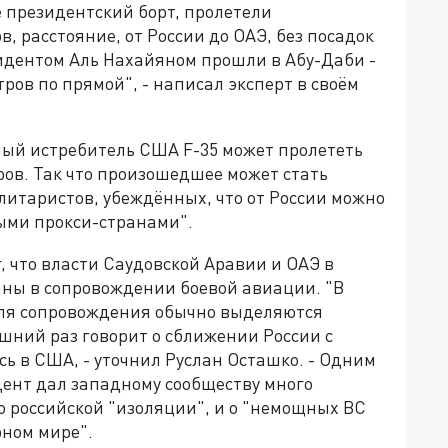
е президентский борт, пролетели
в, расстояние, от России до ОАЭ, без посадок
зидентом Аль Нахайяном прошли в Абу-Даби -
тров по прямой", - написал эксперт в своём
ый истребитель США F-35 может пролететь
ров. Так что произошедшее может стать
итаристов, убеждённых, что от России можно
ыми прокси-странами".
г, что власти Саудовской Аравии и ОАЭ в
аны в сопровождении боевой авиации. "В
для сопровождения обычно выделяются
ний раз говорит о сближении России с
сь в США, - уточнил Руслан Осташко. - Одним
ент дал западному сообществу много
 российской "изоляции", и о "немощных ВС
рном мире".