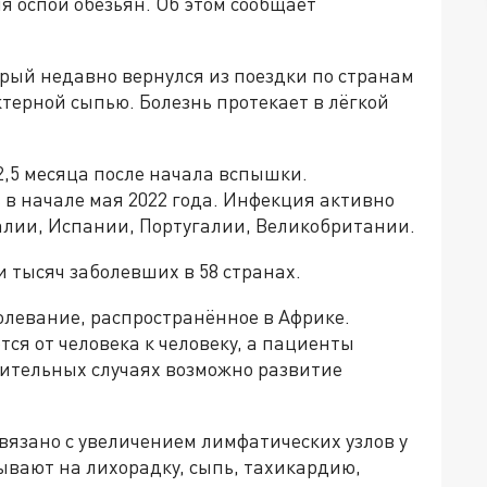
 оспой обезьян. Об этом сообщает
орый недавно вернулся из поездки по странам
ктерной сыпью. Болезнь протекает в лёгкой
2,5 месяца после начала вспышки.
в начале мая 2022 года. Инфекция активно
алии, Испании, Португалии, Великобритании.
и тысяч заболевших в 58 странах.
олевание, распространённое в Африке.
тся от человека к человеку, а пациенты
ючительных случаях возможно развитие
связано с увеличением лимфатических узлов у
ывают на лихорадку, сыпь, тахикардию,