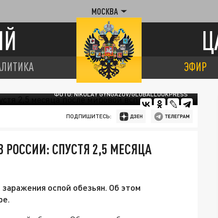
МОСКВА
ИЙ
Ц
АЛИТИКА
ЭФИР
ФОТО: NIKOLAY GYNGAZOV/GLOBALLOOKPRESS
ПОДПИШИТЕСЬ:
 РОССИИ: СПУСТЯ 2,5 МЕСЯЦА
 заражения оспой обезьян. Об этом
ре.