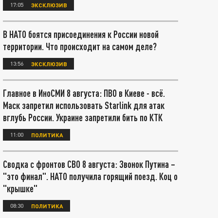
17:05
ЭКСКЛЮЗИВ
В НАТО боятся присоединения к России новой
территории. Что происходит на самом деле?
13:56
ЭКСКЛЮЗИВ
Главное в ИноСМИ 8 августа: ПВО в Киеве - всё.
Маск запретил использовать Starlink для атак
вглубь России. Украине запретили бить по КТК
11:00
ПОЛИТИКА
Сводка с фронтов СВО 8 августа: Звонок Путина –
"это финал". НАТО получила горящий поезд. Коц о
"крышке"
08:30
ПОЛИТИКА