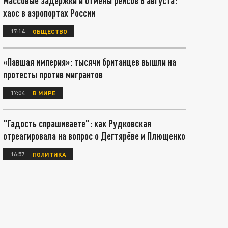
Массовые задержки и отмены рейсов 8 августа:
хаос в аэропортах России
17:14
ОБЩЕСТВО
«Павшая империя»: тысячи британцев вышли на
протесты против мигрантов
17:04
В МИРЕ
"Гадость спрашиваете": как Рудковская
отреагировала на вопрос о Дегтярёве и Плющенко
16:57
ПОЛИТИКА